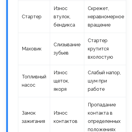
Износ
Скрежет,
Стартер
втулок,
неравномерное
бендикса
вращение
Стартер
Слизывание
Маховик
крутится
зубьев
вхолостую
Износ
Слабый напор,
Топливный
щеток,
шум при
насос
якоря
работе
Пропадание
Замок
Износ
контакта в
зажигания
контактов
определенных
положениях