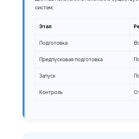
систем:
Этап
Р
Подготовка
Вс
Предпусковая подготовка
П
Запуск
По
Контроль
О