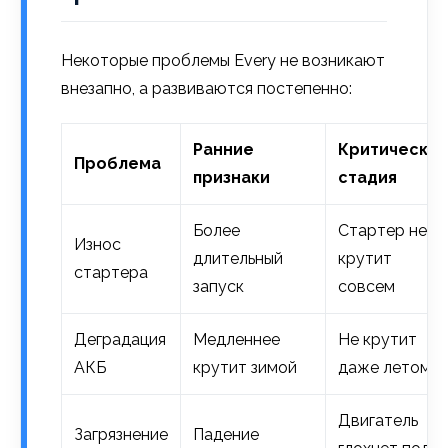
Некоторые проблемы Every не возникают
внезапно, а развиваются постепенно:
Ранние
Критическая
Проблема
признаки
стадия
Более
Стартер не
Износ
длительный
крутит
стартера
запуск
совсем
Деградация
Медленнее
Не крутит
АКБ
крутит зимой
даже летом
Двигатель
Загрязнение
Падение