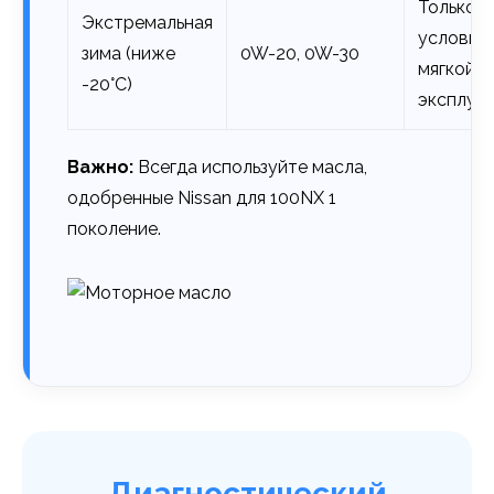
Только п
Экстремальная
условии
зима (ниже
0W-20, 0W-30
мягкой
-20°C)
эксплуа
Важно:
Всегда используйте масла,
одобренные Nissan для 100NX 1
поколение.
Диагностический