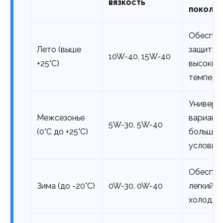
вязкость
поколе
Обеспеч
Лето (выше
защиту 
10W-40, 15W-40
+25°C)
высоких
темпера
Универс
Межсезонье
вариант
5W-30, 5W-40
(0°C до +25°C)
большин
условий
Обеспеч
Зима (до -20°C)
0W-30, 0W-40
легкий
холодны