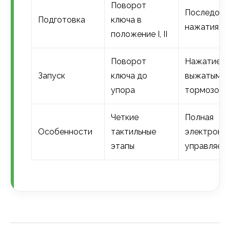
Поворот
Последова
Подготовка
ключа в
нажатия кн
положение I, II
Поворот
Нажатие кн
Запуск
ключа до
выжатым
упора
тормозом
Четкие
Полная
Особенности
тактильные
электронн
этапы
управляем