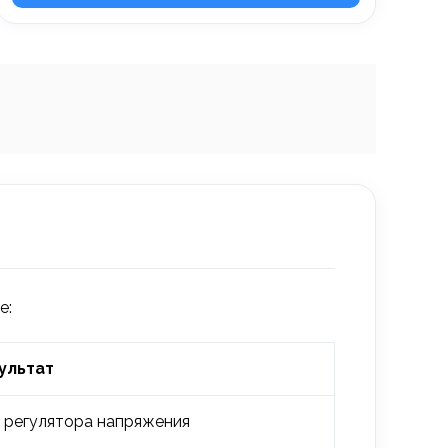
е:
ультат
я регулятора напряжения