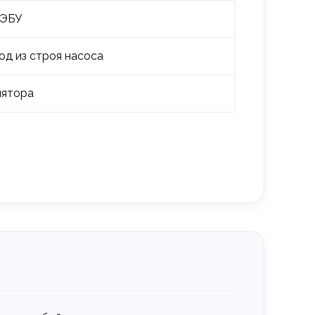
 ЭБУ
од из строя насоса
лятора