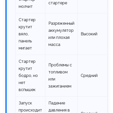
стартере
молчит
Стартер
Разряженный
крутит
аккумулятор
вяло,
Высокий
или плохая
панель
масса
мигает
Стартер
Проблемы с
крутит
топливом
бодро, но
Средний
или
нет
зажиганием
вспышек
Запуск
Падение
происходит
давления в