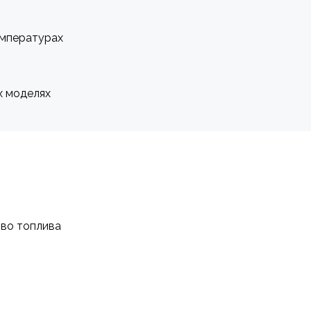
емпературах
х моделях
тво топлива