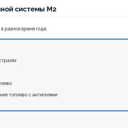
вной системы M2
в разное время года:
стралях
пливо
нее топливо с антигелями