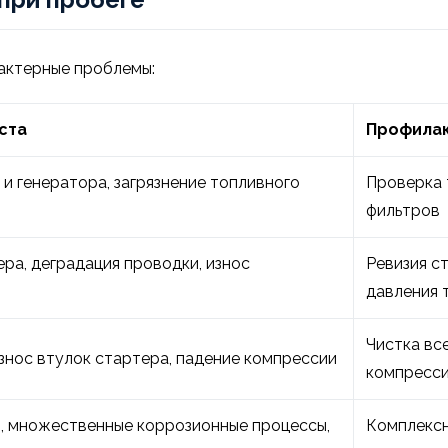
рактерные проблемы:
ста
Профилак
и генератора, загрязнение топливного
Проверка 
фильтров
ра, деградация проводки, износ
Ревизия с
давления 
Чистка вс
знос втулок стартера, падение компрессии
компресс
, множественные коррозионные процессы,
Комплексн