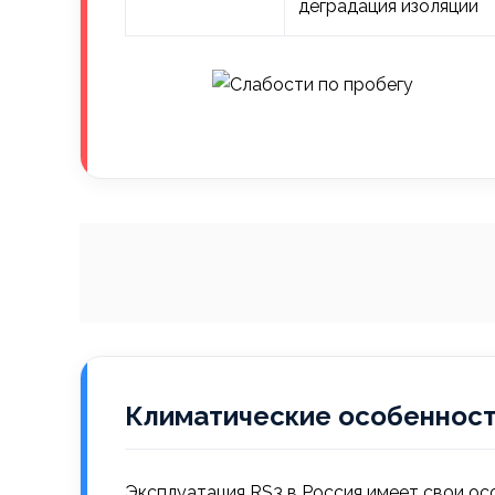
деградация изоляции
Климатические особенност
Эксплуатация RS3 в Россия имеет свои ос