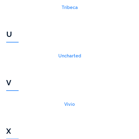
Tribeca
U
Uncharted
V
Vivio
X