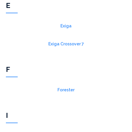
E
Exiga
Exiga Crossover 7
F
Forester
I