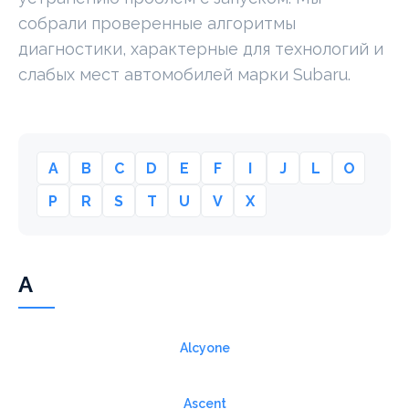
собрали проверенные алгоритмы
диагностики, характерные для технологий и
слабых мест автомобилей марки Subaru.
A
B
C
D
E
F
I
J
L
O
P
R
S
T
U
V
X
A
Alcyone
Ascent