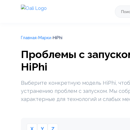
Главная
Марки
HiPhi
Проблемы с запуском
HiPhi
Выберите конкретную модель HiPhi, чтоб
устранению проблем с запуском. Мы соб
характерные для технологий и слабых ме
X
Y
Z