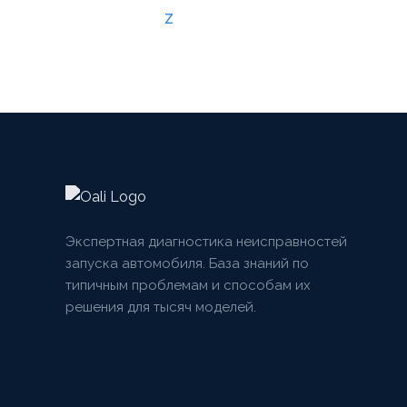
Z
Экспертная диагностика неисправностей
запуска автомобиля. База знаний по
типичным проблемам и способам их
решения для тысяч моделей.