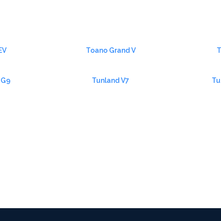
EV
Toano Grand V
T
 G9
Tunland V7
Tu