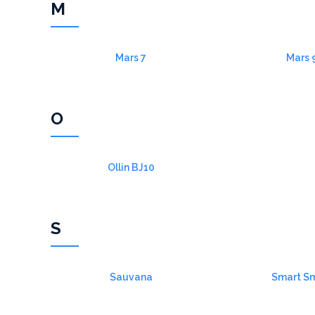
M
Mars 7
Mars 
O
Ollin BJ10
S
Sauvana
Smart S