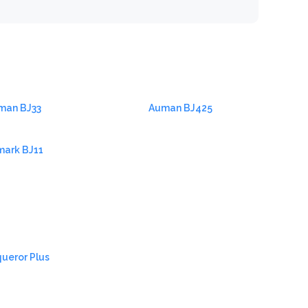
man BJ33
Auman BJ425
ark BJ11
ueror Plus