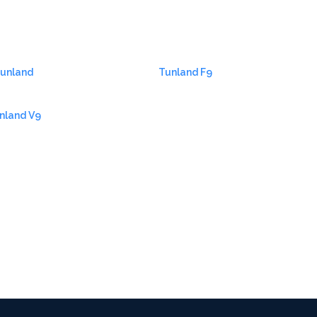
unland
Tunland F9
nland V9