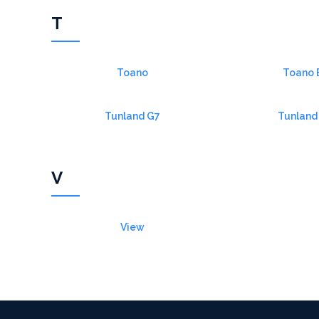
T
Toano
Toano 
Tunland G7
Tunland
V
View