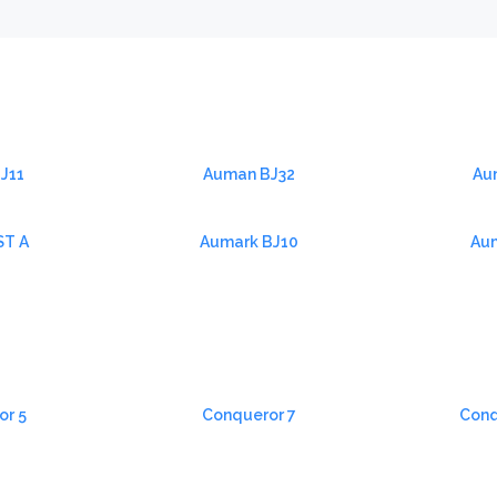
J11
Auman BJ32
Au
ST A
Aumark BJ10
Aum
or 5
Conqueror 7
Conq