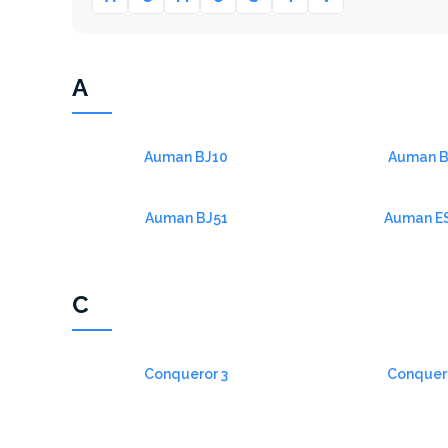
A
Auman BJ10
Auman B
Auman BJ51
Auman E
C
Conqueror 3
Conquer