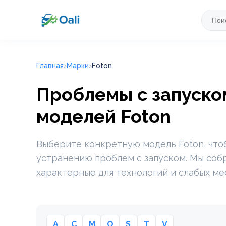
Главная
Марки
Foton
Проблемы с запуском
моделей Foton
Выберите конкретную модель Foton, что
устранению проблем с запуском. Мы соб
характерные для технологий и слабых ме
A
C
M
O
S
T
V