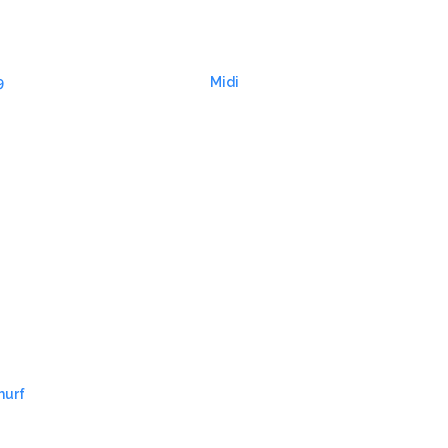
9
Midi
murf