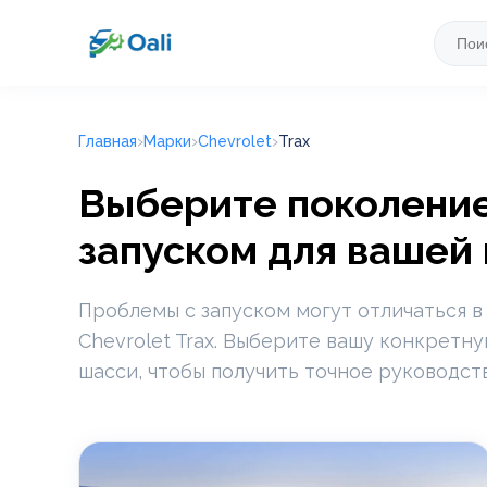
Главная
Марки
Chevrolet
Trax
Выберите поколение 
запуском для вашей
Проблемы с запуском могут отличаться в
Chevrolet Trax. Выберите вашу конкретн
шасси, чтобы получить точное руководст