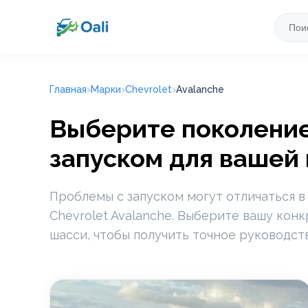
Главная
Марки
Chevrolet
Avalanche
Выберите поколение 
запуском для вашей
Проблемы с запуском могут отличаться в
Chevrolet Avalanche. Выберите вашу кон
шасси, чтобы получить точное руководст