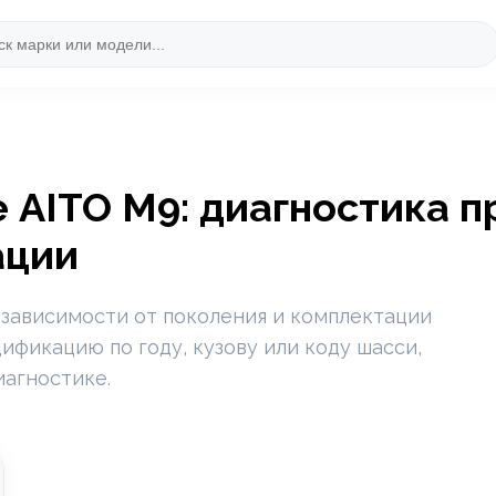
 AITO M9: диагностика п
ации
 зависимости от поколения и комплектации
фикацию по году, кузову или коду шасси,
иагностике.